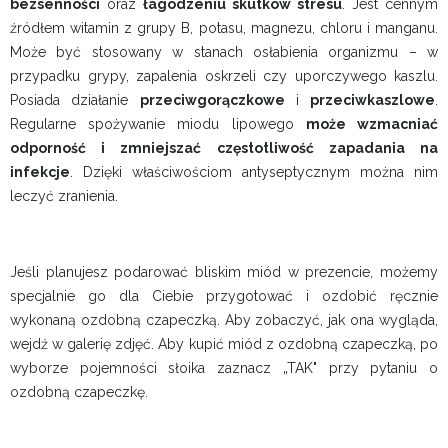
bezsenności
oraz
łagodzeniu skutków stresu
. Jest cennym
źródłem witamin z grupy B, potasu, magnezu, chloru i manganu.
Może być stosowany w stanach osłabienia organizmu – w
przypadku grypy, zapalenia oskrzeli czy uporczywego kaszlu.
Posiada działanie
przeciwgorączkowe
i
przeciwkaszlowe
.
Regularne spożywanie miodu lipowego
może wzmacniać
odporność i zmniejszać częstotliwość zapadania na
infekcje
. Dzięki właściwościom antyseptycznym można nim
leczyć zranienia.
Jeśli planujesz podarować bliskim miód w prezencie, możemy
specjalnie go dla Ciebie przygotować i ozdobić ręcznie
wykonaną ozdobną czapeczką. Aby zobaczyć, jak ona wygląda,
wejdź w galerię zdjęć. Aby kupić miód z ozdobną czapeczką, po
wyborze pojemności słoika zaznacz „TAK" przy pytaniu o
ozdobną czapeczkę.